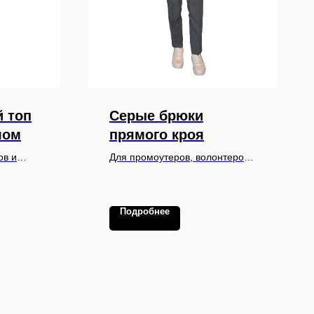
 топ
Серые брюки
лом
прямого кроя
ов и
Для промоутеров, волонтеров
и на
и персонала креативных
,
мероприятий, IT-конференций
вных
и выставок в стиле smart-casual
Подробнее