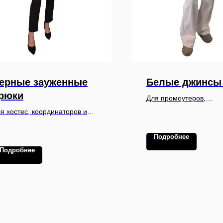
ерные зауженные
Белые джинсы
рюки
Для промоутеров,
амбассадоров и персо
я хостес, координаторов и
креативных мероприят
рсонала деловых
выставок и презентаци
роприятий, конференций и
Подробнее
стиле casual
рпоративных событий
Подробнее