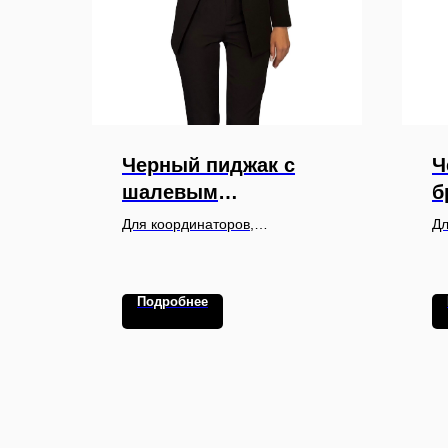
Черный пиджак с
Ч
шалевым
б
воротником
Для координаторов,
Дл
администраторов и персонала
пе
VIP-зон на вечерних
ме
мероприятиях, гала-ужинах и
ко
Подробнее
торжественных приемах