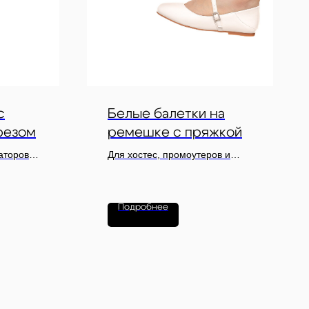
с
Белые балетки на
резом
ремешке с пряжкой
аторов
Для хостес, промоутеров и
еловых
персонала свадеб, детских
праздников и дневных
мероприятий
Подробнее