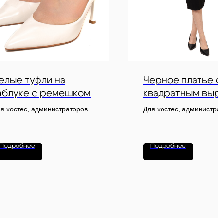
елые туфли на
Черное платье 
аблуке с ремешком
квадратным вы
я хостес, администраторов и
Для хостес, администр
рсонала свадебных
VIP-зон и персонала д
ржеств, светских приемов,
мероприятий
ла-ужинов и VIP-
Подробнее
Подробнее
роприятий