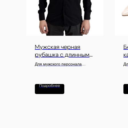
Мужская черная
Б
рубашка с длинным
к
рукавом
Для мужского персонала
Дл
мероприятий: хостов,
пе
координаторов,
то
администраторов и службы
га
Подробнее
регистрации
ме