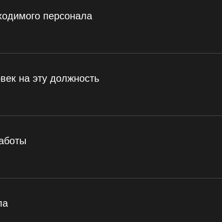
ходимого персонала
век на эту должность
работы
ла