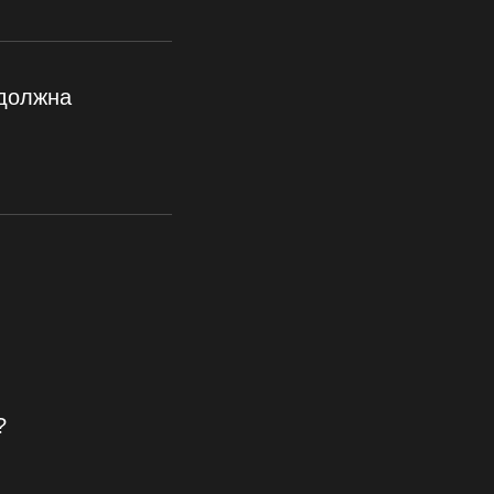
 должна
?