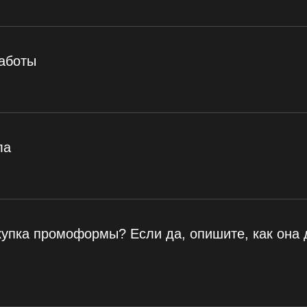
работы
ла
купка промоформы? Если да, опишите, как она