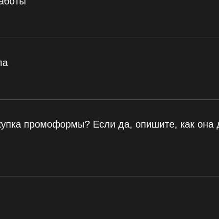
работы
ла
купка промоформы? Если да, опишите, как она