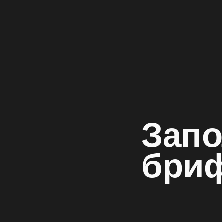
Запо
бри