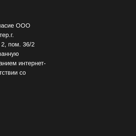
гласие ООО
ер.г.
2, пом. 36/2
ванную
анием интернет-
етствии со