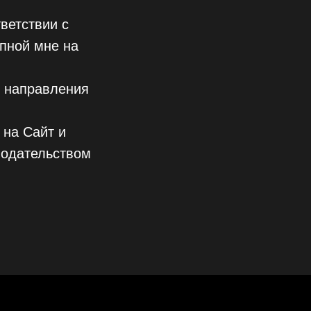
ветствии с
пной мне на
м направления
 на Сайт и
нодательством
иса