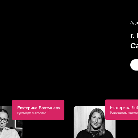
г. Мо
Савви
Создат
Екатерина Лобанова
Екатерина Братушева
Руководитель проектов
Руководитель проектов
+7 (963) 991-47-
+7 (910) 770-82-28
@Ketty_sfs
@kopersfon