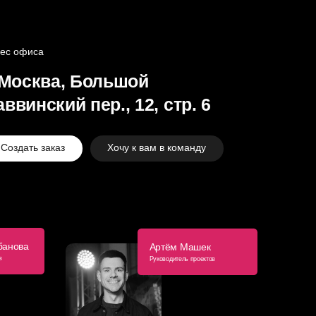
сква, Большой
нский пер., 12, стр. 6
ь заказ
Хочу к вам в команду
Артём Машек
Руководитель проектов
51
+7 (953) 095-00-07
@chelAZzzx