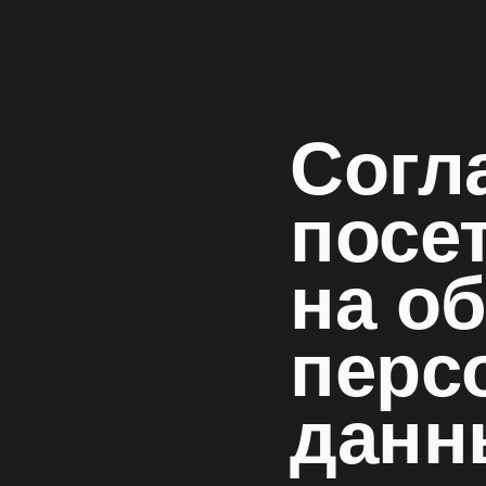
Согл
посе
на о
перс
данн