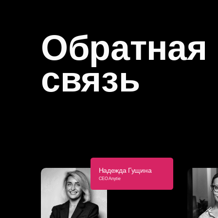
Обратная
связь
Надежда Гущина
CEO Anytie
anytie_info@anytie.ru
+7 (916) 303-08-21
@nadi_ng