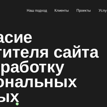
Наш подход
Клиенты
Проекты
Услуги
асие
тителя сайта
бработку
ональных
ых