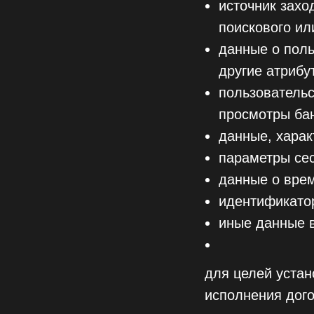
источник захо
поискового ил
данные о поль
другие атрибу
пользовательс
просмотры бан
данные, хара
параметры сес
данные о вре
идентификатор
иные данные в
для целей устан
исполнения дог